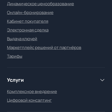
Партнеры Profitbase
Новости о нас
Блог Profitbase
Канал Оксаны Дуниной
Правовая информация
Договор оферты
Что такое оферта?
Политика конфеденциальности
Заявление безопасности
Информация об ИТ-компании
Правила прием платежей
Регистрация программы ЭВМ
Регистрация товарного знака
Согласие с обработкой