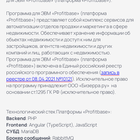
для ЭВМ «Profitbase» (платформа «Profitbase»).
Программа для ЭВМ «Profitbase» (платформа
«Profitbase») представляет собой комплекс сервисов для
автоматизации отделов продажи и маркетинга в сфере
недвижимости. Обеспечивает хранение информации об
объектах недвижимости и доступ к ним для
застройщиков, агентств недвижимости и других
компаний и лиц, работающих с недвижимостью.
Программа для ЭВМ «Profitbase» (платформа
«Profitbase») включена в Единый российский реестр
российского программного обеспечения (
запись в
реестре от 08.04.2021 №10121
). Исключительное право
на программу принадлежит ООО «Бизерра.ру» на
Для звонков из РФ
основании ст.1295 ГК РФ (исключительное право).
8 800 222 79 89
+7 343 236 65 47
Технологический стек Платформы «Profitbase»:
Для звонков из других стран
Backend
: PHP
+7 727 312 36 78
Frontend
: Angular (TypeScript), JavaScript
СУБД
: MariaDB
Техническая поддержка
Брокер сообщений
: RabbitMQ