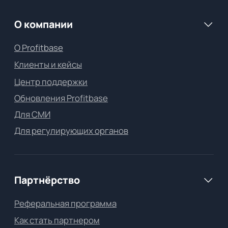
персональных данных
Всё о цифровизации продаж
и маркетинга в девелопменте
Подписаться на рассылку
О Profitbase
Клиенты и кейсы
Центр поддержки
Обновления Profitbase
Для СМИ
© ООО «Бизерра.ру» 2026
620075, г. Екатеринбург, ул. Малышева, д. 71, оф. 502
Для регулирующих органов
включён в Единый реестр
российского ПО