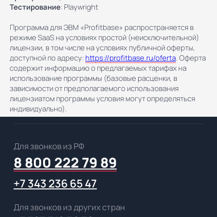
support@profitbase.ru
Тестирование
: Playwright
Программа для ЭВМ «Profitbase» распространяется в
Получить консультацию
режиме SaaS на условиях простой (неисключительной)
лицензии, в том числе на условиях публичной оферты,
доступной по адресу:
https://profitbase.ru/oferta
. Оферта
содержит информацию о предлагаемых тарифах на
Решения и тарифы
использование программы (базовые расценки, в
зависимости от предполагаемого использования
Profitbase для CRM
лицензиатом программы условия могут определяться
Смарт-каталог
индивидуально).
Экспорт данных
Динамическое ценообразование
Онлайн-бронирование
Кабинет покупателя
Электронная сделка
Выдача ключей
Маркетплейс решений от партнёров
Тарифы