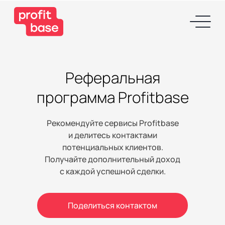
Реферальная
программа Profitbase
Рекомендуйте сервисы Profitbase
и делитесь контактами
потенциальных клиентов.
Получайте дополнительный доход
с каждой успешной сделки.
Поделиться контактом
Предлагайте сервисы