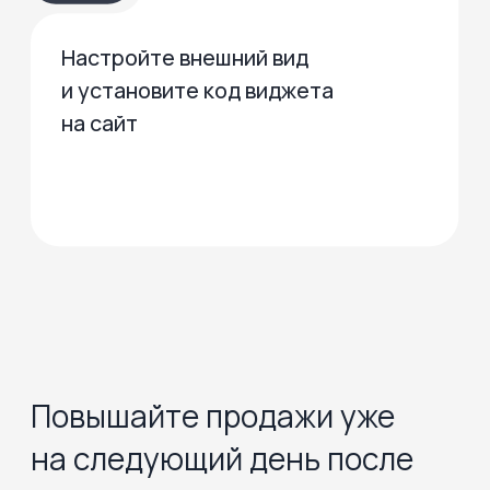
ХОТИТЕ ТАКЖЕ?
Начните получать больше
целевых заявок со Смарт-
каталогом Profitbase
Записаться на демо
Возможности
Смарт-каталога
8 видов отображения
объектов