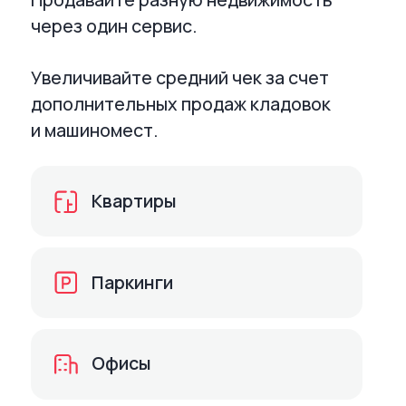
Настройка внешнего вида акций
(бейджев)
Публикация акций в других
решениях Profitbase
Размещение рекламной цены