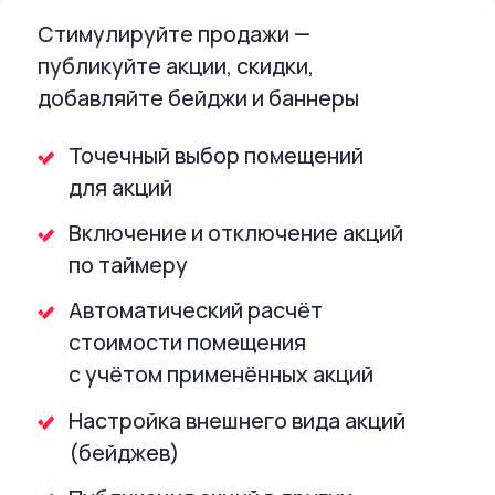
не менять систему, если нужно больше
возможностей. Подключайте сервисы
постепенно, когда они потребуются.
Модуль онлайн-
Приложение
бронирования
Ценообразование
Сделайте платное
Обновляйте цены автоматичес
бронирование удобным.
через настройку правил.
Сократите срок сделки на 30%
Управляйте маржинальность
проекта эффективнее
Передача данных
Передавайте данные по новым заявкам
в режиме реального времени.