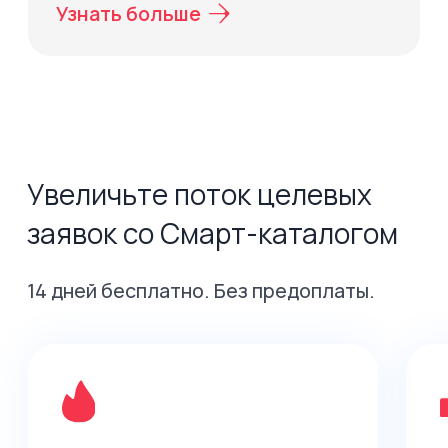
Не тратьте время на
Максимум функцио
разработку каталога с нуля —
по цене, в 5 раз ме
всё нужное уже есть в Смарт-
разработка и подд
каталоге Profitbase
своего решения
Интерактивная витрина,
которая продаёт
Предоставьте покупателям
возможность подобрать квартиру
и отправить заявку в удобном для них
формате