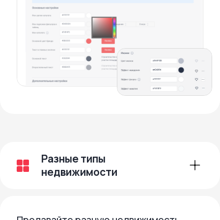
Покупатель сможет «прогуляться»
по своей будущей квартире и быстрее
решиться на покупку
Акции
Стимулируйте продажи —
публикуйте акции, скидки,
добавляйте бейджи и баннеры
Точечный выбор помещений
для акций
Включение и отключение акций
по таймеру
Автоматический расчёт
стоимости помещения
с учётом применённых акций