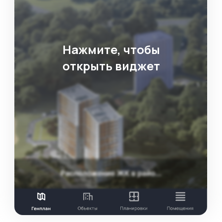
Подключите передачу заявок
в CRM и интеграцию с внешними
сервисами
Шаг 3
Настройте внешний вид
и установите код виджета
на сайт