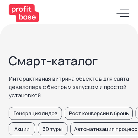
Смарт-каталог
Интерактивная витрина объектов для сайта
девелопера с быстрым запуском и простой
установкой
Генерация лидов
Рост конверсии в бронь
Быстрый запуск про
Акции
3D туры
Автоматизация процессов
Экономия на р