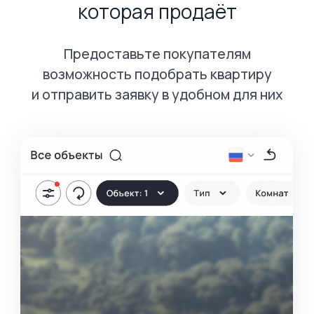
Запустите полноценный
сайт ЖК
всего за неделю
Шаг 1
Загрузите в Profitbase*
информацию об объектах,
акциях и опциях
* данные из Profitbase для CRM добавятся
автоматически
Шаг 2