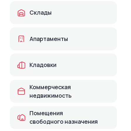
Опции
Увеличивайте средний чек
за счет допродаж.
Публикуйте любые опции —
дополнительные возможности
по обустройству определенного
помещения:
Кондиционер
Отделка
Меблировка
или другое