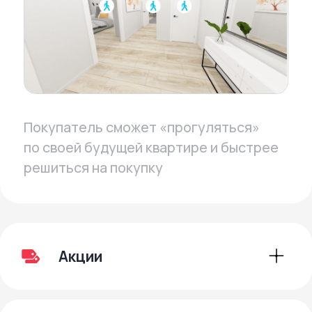
Свобода
масштабирования
Profitbase – это основа для десятков
инструментов для управления
продажами, маркетингом, партнёрским
каналом, ценообразованием.
Микросервисная архитектура позволяет