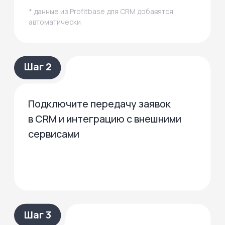
выше конверсия из заявки
в продажу*
* со Смарт-каталога
относительно других источников
состаляет доля заявок
из Смарт-каталога*
* Относительно других источников