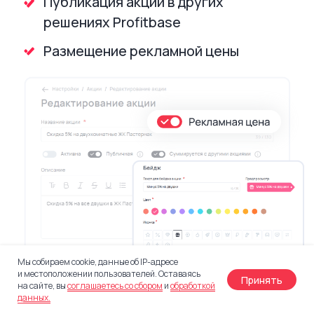
Смарт-каталог позволяет подключить
любой сервис, поддерживающий
технологию webhook.
Вы можете работать с обращениями
в любом аналоге CRM-системы
и оценивать результаты в стороннем
сервисе аналитики.
Мы собираем cookie, данные об IP-адресе
и местоположении пользователей. Оставаясь
Принять
на сайте, вы
соглашаетесь со сбором
и
обработкой
данных.