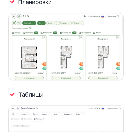
Помещения
свободного назначения
Расширенная карточка
помещения
Вся необходимая информация
в каждой карточке помещения:
Галерея фотографий
3D-тур
при подключении виджета Planoplan или Plankton
Преимущества
Параметры
Акции с описанием
История взаимодействия
с помещением