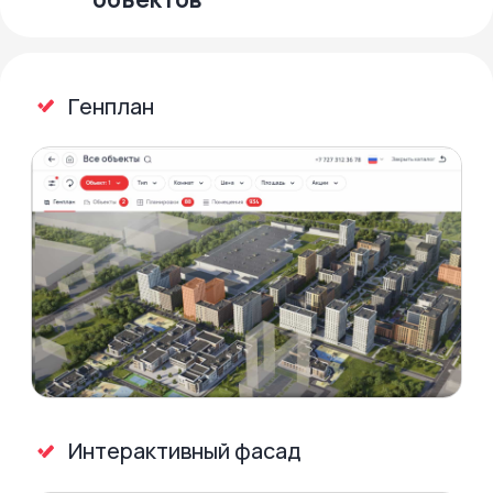
Кастомизация
Сделайте переход с вашего сайта
бесшовным — настройте внешний вид
Смарт-каталога в соответствии
с вашим брендбуком.
Сохраняя преемственность
оформления, покупатель лучше
запоминает бренд, а узнаваемость
компании растёт