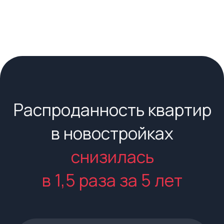
в 1,5 раза за 5 лет
Макроэкономические
факторы
Рост ключевой ставки, снижение
темпов роста ВВП и реальных
располагаемых доходов
населения — не способствует
мотивации спроса в отрасли.
Льготные ипотечные программы
завершили и не планируют
возвращать.