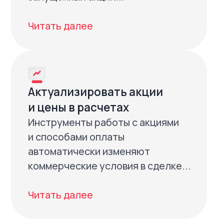
Наталья Федорович, Гринвич недвижимость
Получить консультацию
Бесплатная техподдержка, всегда и для
каждого — поможет решить любую задачу
и получить максимум пользы от решений.
Личный аккаунт-менеджер будет
заботиться о вас, даже по праздникам
и в нерабочее время.
Profitbase защищает ваши данные
по стандартам TIER III и рекомендациям PCI
Security Standards Council (PCI SSC)
Подберём надёжного партнёра из более
чем 50 проверенных компаний для
решения самых сложных задач.