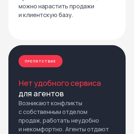
на рынке новостроек
Аналитика показателей 2025
года, прогнозы и актуальные
тренды от экспертов ведущих
отраслевых порталов
Рекомендации
по действиям в новых
условиях
Рассматриваем главные вызовы
девелоперов в новых реалиях
и предлагаем эффективные
комплексы ответных мер
10+ графиков
С аналитикой рынка и
прогнозами на 2026 - 2027 года