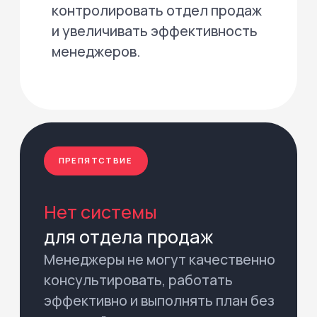
Партнёрские продажи
Успешно
взаимодействовать
Всё нужное для партнёра —
всегда у него под рукой
с личным кабинетом агента...
Читать далее
Увеличивать
лояльность агентов
Личный кабинет агента повышает
лояльность, предлагая удобный
доступ к объектам и прозрачную
систему мотивации...