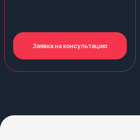
Развивать flash-
sale маркетинг
Запуск коротких акций
и их дальнейшая рекламная
поддержка помогают привлечь
наиболее мотивированных
покупателей и быстро довести
с ними сделку до продажи.
ПРЕПЯТСТВИЕ
Нет системности
в работе с акциями
Менеджеры получают заявки
по актуальным и устаревшим
акциям, на разные объекты