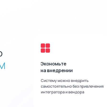
ю
M
Экономьте
на внедрении
Систему можно внедрить
самостоятельно без привлечения
интегратора и вендора