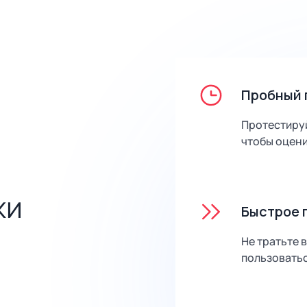
Пробный 
Протестируй
чтобы оцен
жи
Быстрое 
Не тратьте 
пользоватьс