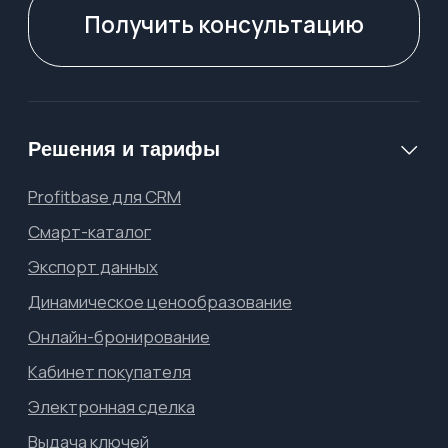
Обновления Profitbase
Для СМИ
Для регулирующих органов
Партнёрство
Реферальная программа
Как стать партнером
Партнеры Profitbase
Новости о нас
Блог Profitbase
Канал Оксаны Дуниной
Правовая информация
Договор оферты