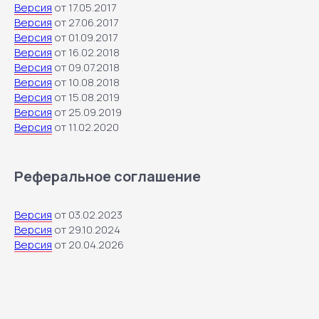
Версия
от 17.05.2017
Версия
от 27.06.2017
Для звонков из РФ
Версия
от 01.09.2017
8 800 222 79 89
Версия
от 16.02.2018
+7 343 236 65 47
Версия
от 09.07.2018
Версия
от 10.08.2018
Для звонков из других стран
Версия
от 15.08.2019
+7 727 312 36 78
Версия
от 25.09.2019
Версия
от 11.02.2020
Техническая поддержка
support@profitbase.ru
Реферальное соглашение
Получить консультацию
Версия
от 03.02.2023
Версия
от 29.10.2024
Версия
от 20.04.2026
Решения и тарифы
Profitbase для CRM
Смарт-каталог
Экспорт данных